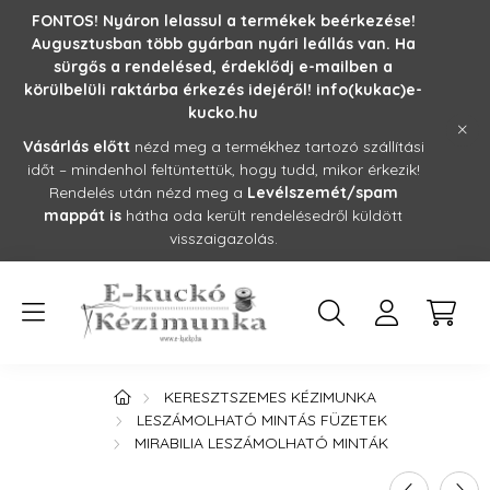
FONTOS! Nyáron lelassul a termékek beérkezése!
Augusztusban több gyárban nyári leállás van. Ha
sürgős a rendelésed, érdeklődj e-mailben a
körülbelüli raktárba érkezés idejéről! info(kukac)e-
kucko.hu
Vásárlás előtt
nézd meg a termékhez tartozó szállítási
időt – mindenhol feltüntettük, hogy tudd, mikor érkezik!
Rendelés után nézd meg a
Levélszemét/spam
mappát is
hátha oda került rendelésedről küldött
visszaigazolás.
KERESZTSZEMES KÉZIMUNKA
LESZÁMOLHATÓ MINTÁS FÜZETEK
MIRABILIA LESZÁMOLHATÓ MINTÁK